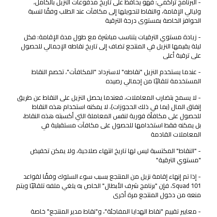
- البرنامج تراكمي: فهو يحافظ على تاريخ مدفوعات النزيل بالكامل،
وليالي الإقامة، والنقاط لتحويلها إلى مكافآت عند الطلب وفقًا لنسبة
الحوافز الخاصة بمستوى درجة الترقية
- زيادة مستوي الترقيات يتناسب مباشرة مع طول مدة الإقامة: فكل
ليلة يقيمها النزيل في المنتجع تضاف إلى تاريخ نقاطه الإجمالي للحصول
على ترقية أعلى
- عندما يستخدم النزيل "نقاطه" لاسترداد "المكافآت"، تخصم النقاط
المستخدمة تلقائيًا من إجمالي رصيده
- لا يسمح بتضارب المعاملات، فعندما يحصل النزيل على النقاط عن طريق
إنفاق المال (بما في ذلك الحجوزات)، لا يمكنه استخدام هذه النقاط
للحصول على مكافأة فورية لنفس المعاملة التي أكسبته هذه النقاط،
بل يمكنه فقط استخدامها للحصول على مكافآت مستقبلية في
المعاملات القادمة
- "النقاط" المكتسبة ليس لها تاريخ انتهاء صلاحية، ولا يمكن تخفيض
"مستوي الترقية"
- إذا تم إنهاء إقامة نزيل من المنتجع بسبب سوء السلوك وفقًا لقواعد
Squad 101، فإن "برنامج شرف الأبطال" الخاص به يلغي ملفه تلقائيًا ويتم
منعه من دخول المنتجع مرة أخرى
- معايير تقييم "نقاط الهدايا المفاجئة"، و"نقاط مدير المنتجع" خاصة