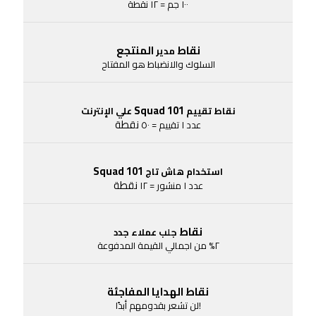
١٠٠ جم = ١٢ نقطة
نقاط
المنتجع
مدير
السلوك والانضباط هو المفتاح
Squad 101
نقاط تقييم
علي الإنترنت
نقطة
عدد ١ تقييم = ٥٠
Squad 101
استخدام هاش تاج
نقطة
عدد ١ منشور = ١٢
نقاط
جلب عملاء جدد
٢% من اجمالي القيمة المدفوعة
نقاط الهدايا المفاجئة
!لن تشعر بقدومهم أبدًا