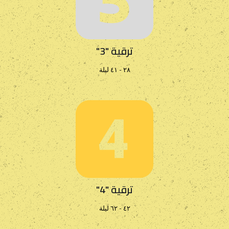
ترقية "3"
٢٨ - ٤١ ليلة
ترقية "4"
٤٢ - ٦٢ ليلة