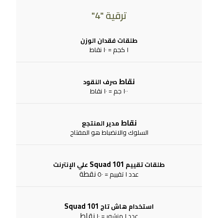
ترقية "4"
طلقات فقدان الوزن
١ كجم = ١٠ نقاط
نقاط
صرف النقود
١٠٠ جم = ١٠ نقاط
نقاط
مدير المنتجع
السلوك والانضباط هو المفتاح
Squad 101
طلقات تقييم
علي الإنترنت
نقطة
عدد ١ تقييم = ٥٠
Squad 101
استخدام هاش تاج
نقاط
عدد ١ منشور = ١٠