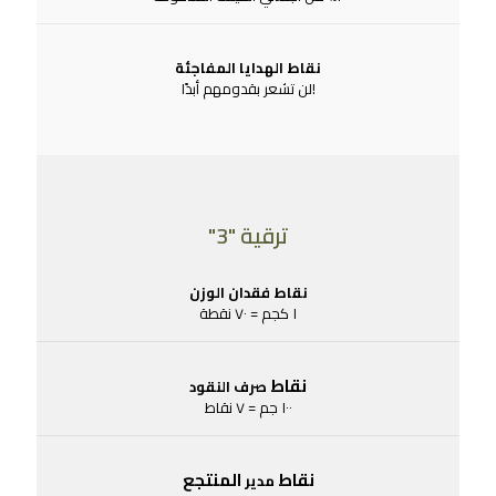
نقاط الهدايا المفاجئة
!لن تشعر بقدومهم أبدًا
ترقية "3"
نقاط فقدان الوزن
١ كجم = ٧٠ نقطة
نقاط
صرف النقود
١٠٠ جم = ٧ نقاط
نقاط
المنتجع
مدير