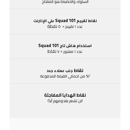
السلوك والانضباط هو المفتاح
Squad 101
نقاط تقييم
علي الإنترنت
نقطة
عدد ١ تقييم = ٥٠
Squad 101
استخدام هاش تاج
نقاط
عدد ١ منشور = ٧
نقاط
جلب عملاء جدد
٢% من اجمالي القيمة المدفوعة
نقاط الهدايا المفاجئة
!لن تشعر بقدومهم أبدًا