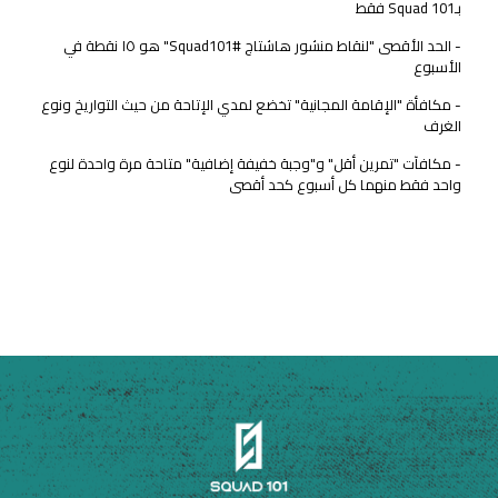
بـSquad 101 فقط
- الحد الأقصى "لنقاط منشور هاشتاج #Squad101" هو ١٥ نقطة في
الأسبوع
- مكافأة "الإقامة المجانية" تخضع لمدي الإتاحة من حيث التواريخ ونوع
الغرف
- مكافآت "تمرين أقل" و"وجبة خفيفة إضافية" متاحة مرة واحدة لنوع
واحد فقط منهما كل أسبوع كحد أقصى