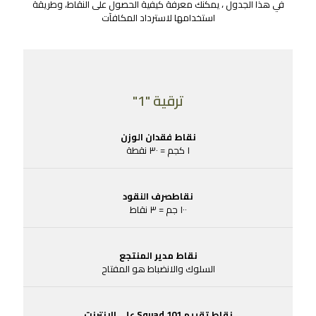
في هذا الجدول ، يمكنك معرفة كيفية الحصول على النقاط، وطريقة
استخدامها لاسترداد المكافآت
ترقية "1"
نقاط فقدان الوزن
١ كجم = ٣٠ نقطة
نقاطصرف النقود
١٠٠ جم = ٣ نقاط
نقاط مدير المنتجع
السلوك والانضباط هو المفتاح
نقاط تقييم Squad 101 علي الإنترنت