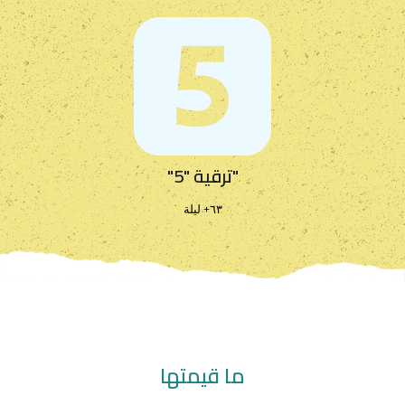
"ترقية "5"
٦٣+ ليلة
ما قيمتها