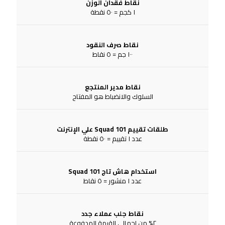
نقاط فقدان الوزن
١ كجم = ٥٠ نقطة
نقاط صرف النقود
١٠٠ جم = ٥ نقاط
نقاط مدير المنتجع
السلوك والانضباط هو المفتاح
طلقات تقييم Squad 101 علي الإنترنت
عدد ١ تقييم = ٥٠ نقطة
استخدام هاش تاج Squad 101
عدد ١ منشور = ٥ نقاط
نقاط جلب عملاء جدد
٢% من اجمالي القيمة المدفوعة