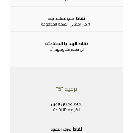
نقاط
جلب عملاء جدد
٢% من اجمالي القيمة المدفوعة
نقاط الهدايا المفاجئة
!لن تشعر بقدومهم أبدًا
ترقية "5"
نقاط فقدان الوزن
١ كجم = ١٢٠ نقطة
نقاط
صرف النقود