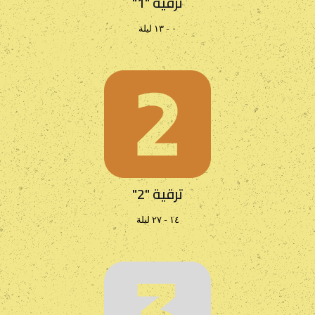
ترقية "1"
٠ - ١٣ ليلة
ترقية "2"
١٤ - ٢٧ ليلة