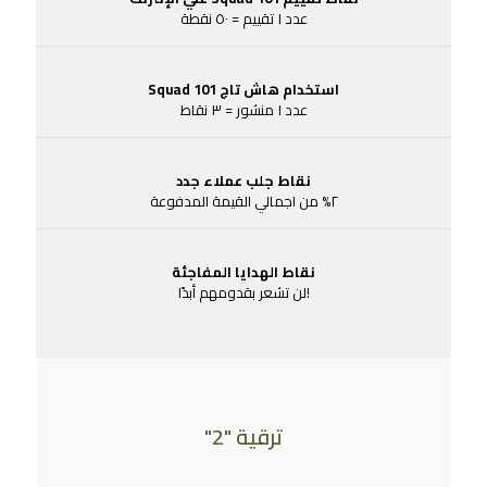
عدد ١ تقييم = ٥٠ نقطة
استخدام هاش تاج Squad 101
عدد ١ منشور = ٣ نقاط
نقاط جلب عملاء جدد
٢% من اجمالي القيمة المدفوعة
نقاط الهدايا المفاجئة
!لن تشعر بقدومهم أبدًا
ترقية "2"